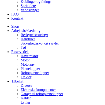
Koblinger og fittings
Sprinklere
Vandslanger
FAQ
Kontakt
Shop
Arbejdsbeklædning
Beskyttelsesudstyr
Handsker
Sikkerhedssko- og støvler
Tøj
Reservedele
Havetraktor
Motor
Motorsav
Plæneklipper
Robotplæneklipper
Traktor
Tilbehør
Diverse
Elektriske komponenter
Garage til robotplæneklipper
Kabler
Lygter