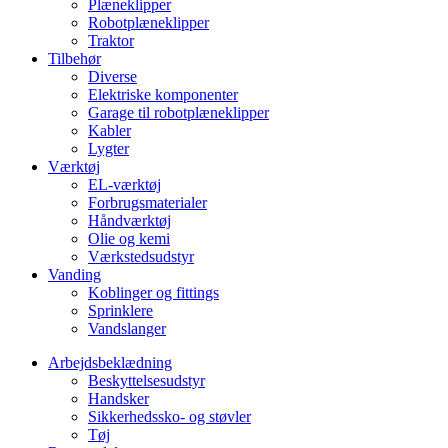
Plæneklipper
Robotplæneklipper
Traktor
Tilbehør
Diverse
Elektriske komponenter
Garage til robotplæneklipper
Kabler
Lygter
Værktøj
EL-værktøj
Forbrugsmaterialer
Håndværktøj
Olie og kemi
Værkstedsudstyr
Vanding
Koblinger og fittings
Sprinklere
Vandslanger
Arbejdsbeklædning
Beskyttelsesudstyr
Handsker
Sikkerhedssko- og støvler
Tøj