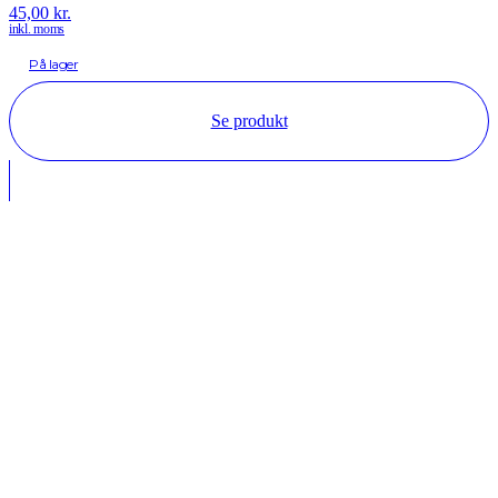
45,00
kr.
inkl. moms
På lager
Se produkt