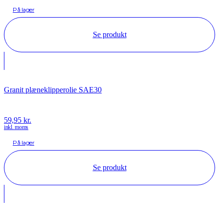
På lager
Se produkt
Granit plæneklipperolie SAE30
59,95
kr.
inkl. moms
På lager
Se produkt