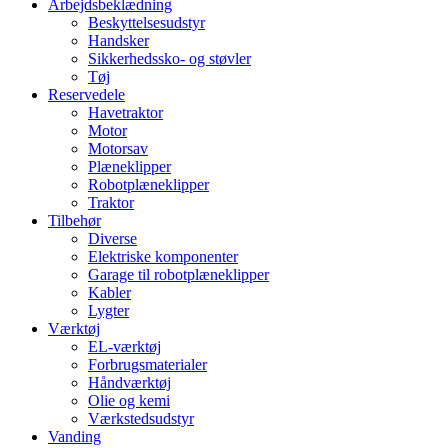
Arbejdsbeklædning
Beskyttelsesudstyr
Handsker
Sikkerhedssko- og støvler
Tøj
Reservedele
Havetraktor
Motor
Motorsav
Plæneklipper
Robotplæneklipper
Traktor
Tilbehør
Diverse
Elektriske komponenter
Garage til robotplæneklipper
Kabler
Lygter
Værktøj
EL-værktøj
Forbrugsmaterialer
Håndværktøj
Olie og kemi
Værkstedsudstyr
Vanding