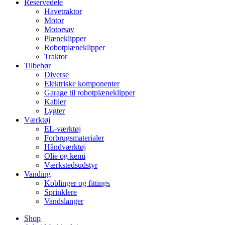
Reservedele
Havetraktor
Motor
Motorsav
Plæneklipper
Robotplæneklipper
Traktor
Tilbehør
Diverse
Elektriske komponenter
Garage til robotplæneklipper
Kabler
Lygter
Værktøj
EL-værktøj
Forbrugsmaterialer
Håndværktøj
Olie og kemi
Værkstedsudstyr
Vanding
Koblinger og fittings
Sprinklere
Vandslanger
Shop