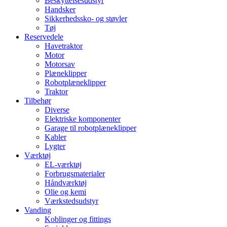
Beskyttelsesudstyr
Handsker
Sikkerhedssko- og støvler
Tøj
Reservedele
Havetraktor
Motor
Motorsav
Plæneklipper
Robotplæneklipper
Traktor
Tilbehør
Diverse
Elektriske komponenter
Garage til robotplæneklipper
Kabler
Lygter
Værktøj
EL-værktøj
Forbrugsmaterialer
Håndværktøj
Olie og kemi
Værkstedsudstyr
Vanding
Koblinger og fittings