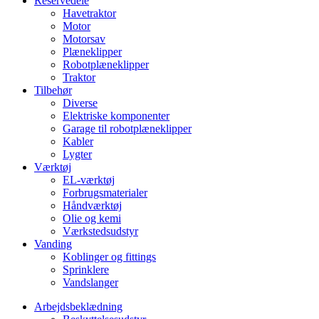
Reservedele
Havetraktor
Motor
Motorsav
Plæneklipper
Robotplæneklipper
Traktor
Tilbehør
Diverse
Elektriske komponenter
Garage til robotplæneklipper
Kabler
Lygter
Værktøj
EL-værktøj
Forbrugsmaterialer
Håndværktøj
Olie og kemi
Værkstedsudstyr
Vanding
Koblinger og fittings
Sprinklere
Vandslanger
Arbejdsbeklædning