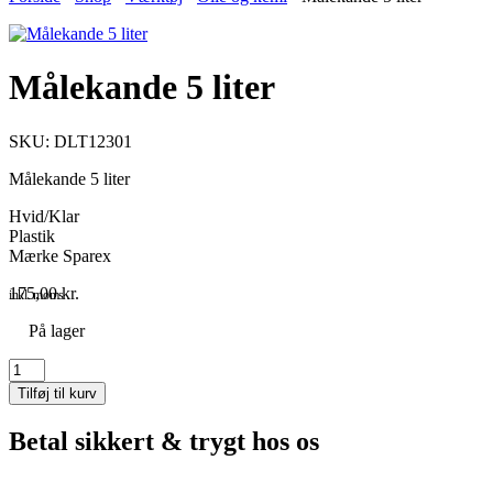
Målekande 5 liter
SKU: DLT12301
Målekande 5 liter
Hvid/Klar
Plastik
Mærke Sparex
175,00
kr.
inkl. moms
På lager
Målekande
5
Tilføj til kurv
liter
antal
Betal sikkert & trygt hos os