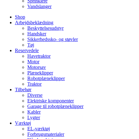
Sprinklere
Vandslanger
Shop
Arbejdsbeklædning
Beskyttelsesudstyr
Handsker
Sikkerhedssko- og støvler
Tøj
Reservedele
Havetraktor
Motor
Motorsav
Plæneklipper
Robotplæneklipper
Traktor
Tilbehør
Diverse
Elektriske komponenter
Garage til robotplæneklipper
Kabler
Lygter
Værktøj
EL-værktøj
Forbrugsmaterialer