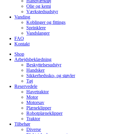
Håndværktøj
Olie og kemi
Værkstedsudstyr
Vanding
Koblinger og fittings
Sprinklere
Vandslanger
FAQ
Kontakt
Shop
Arbejdsbeklædning
Beskyttelsesudstyr
Handsker
Sikkerhedssko- og støvler
Tøj
Reservedele
Havetraktor
Motor
Motorsav
Plæneklipper
Robotplæneklipper
Traktor
Tilbehør
Diverse