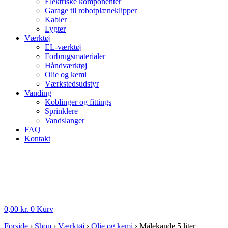
Elektriske komponenter
Garage til robotplæneklipper
Kabler
Lygter
Værktøj
EL-værktøj
Forbrugsmaterialer
Håndværktøj
Olie og kemi
Værkstedsudstyr
Vanding
Koblinger og fittings
Sprinklere
Vandslanger
FAQ
Kontakt
0,00
kr.
0
Kurv
Forside
›
Shop
›
Værktøj
›
Olie og kemi
›
Målekande 5 liter