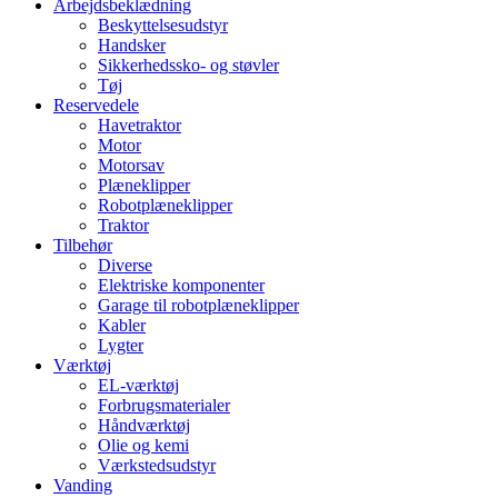
Arbejdsbeklædning
Beskyttelsesudstyr
Handsker
Sikkerhedssko- og støvler
Tøj
Reservedele
Havetraktor
Motor
Motorsav
Plæneklipper
Robotplæneklipper
Traktor
Tilbehør
Diverse
Elektriske komponenter
Garage til robotplæneklipper
Kabler
Lygter
Værktøj
EL-værktøj
Forbrugsmaterialer
Håndværktøj
Olie og kemi
Værkstedsudstyr
Vanding