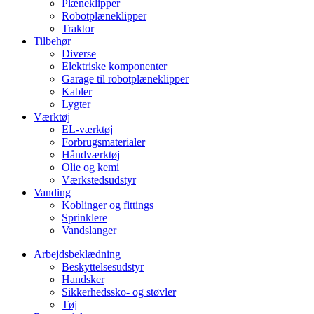
Plæneklipper
Robotplæneklipper
Traktor
Tilbehør
Diverse
Elektriske komponenter
Garage til robotplæneklipper
Kabler
Lygter
Værktøj
EL-værktøj
Forbrugsmaterialer
Håndværktøj
Olie og kemi
Værkstedsudstyr
Vanding
Koblinger og fittings
Sprinklere
Vandslanger
Arbejdsbeklædning
Beskyttelsesudstyr
Handsker
Sikkerhedssko- og støvler
Tøj