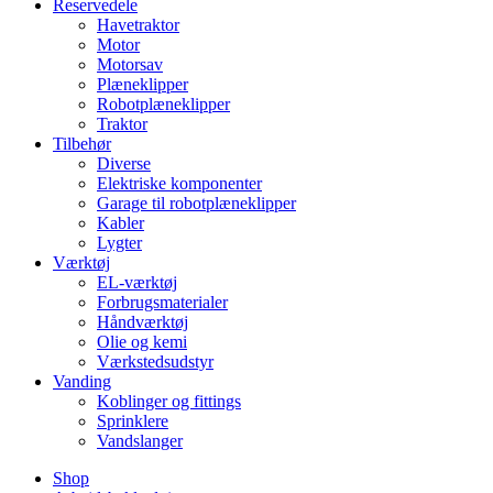
Reservedele
Havetraktor
Motor
Motorsav
Plæneklipper
Robotplæneklipper
Traktor
Tilbehør
Diverse
Elektriske komponenter
Garage til robotplæneklipper
Kabler
Lygter
Værktøj
EL-værktøj
Forbrugsmaterialer
Håndværktøj
Olie og kemi
Værkstedsudstyr
Vanding
Koblinger og fittings
Sprinklere
Vandslanger
Shop