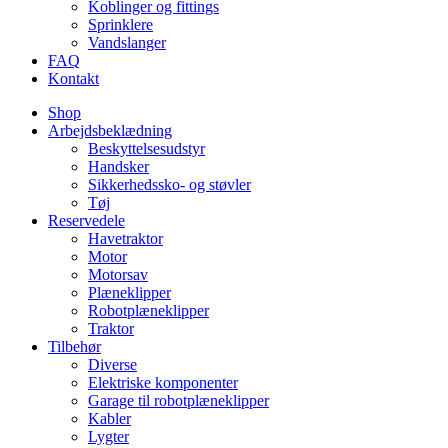
Koblinger og fittings
Sprinklere
Vandslanger
FAQ
Kontakt
Shop
Arbejdsbeklædning
Beskyttelsesudstyr
Handsker
Sikkerhedssko- og støvler
Tøj
Reservedele
Havetraktor
Motor
Motorsav
Plæneklipper
Robotplæneklipper
Traktor
Tilbehør
Diverse
Elektriske komponenter
Garage til robotplæneklipper
Kabler
Lygter