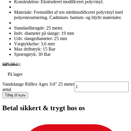
Konstruktion: Ekstruderet modificeret polyvinyl.
Materiale: Fremstillet af ren nitrilmodificeret polyvinyl med
polyesterarmering. Cadmium- barium- og blyfri materialer.
Standardlængde: 25 meter.
Indv. diameter på slange: 19 mm
Udv. slangediameter: 25 mm
Vægtykkelse: 3,6 mm
Max driftstryk: 15 Bar
Sprængtryk: 30 Bar
699,00
kr.
inkl. moms
På lager
Vandslange Rilflex Agro 3/4" 25 meter
antal
Tilføj til kurv
Betal sikkert & trygt hos os