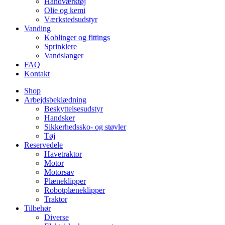
Håndværktøj
Olie og kemi
Værkstedsudstyr
Vanding
Koblinger og fittings
Sprinklere
Vandslanger
FAQ
Kontakt
Shop
Arbejdsbeklædning
Beskyttelsesudstyr
Handsker
Sikkerhedssko- og støvler
Tøj
Reservedele
Havetraktor
Motor
Motorsav
Plæneklipper
Robotplæneklipper
Traktor
Tilbehør
Diverse