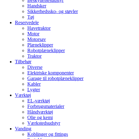
Beskyttelsesudstyr
Handsker
Sikkerhedssko- og støvler
Tøj
Reservedele
Havetraktor
Motor
Motorsav
Plæneklipper
Robotplæneklipper
Traktor
Tilbehør
Diverse
Elektriske komponenter
Garage til robotplæneklipper
Kabler
Lygter
Værktøj
EL-værktøj
Forbrugsmaterialer
Håndværktøj
Olie og kemi
Værkstedsudstyr
Vanding
Koblinger og fittings