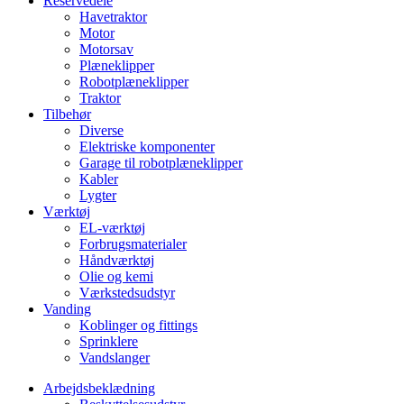
Reservedele
Havetraktor
Motor
Motorsav
Plæneklipper
Robotplæneklipper
Traktor
Tilbehør
Diverse
Elektriske komponenter
Garage til robotplæneklipper
Kabler
Lygter
Værktøj
EL-værktøj
Forbrugsmaterialer
Håndværktøj
Olie og kemi
Værkstedsudstyr
Vanding
Koblinger og fittings
Sprinklere
Vandslanger
Arbejdsbeklædning