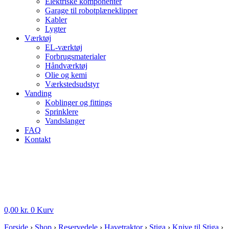
Elektriske komponenter
Garage til robotplæneklipper
Kabler
Lygter
Værktøj
EL-værktøj
Forbrugsmaterialer
Håndværktøj
Olie og kemi
Værkstedsudstyr
Vanding
Koblinger og fittings
Sprinklere
Vandslanger
FAQ
Kontakt
0,00
kr.
0
Kurv
Forside
›
Shop
›
Reservedele
›
Havetraktor
›
Stiga
›
Knive til Stiga
›