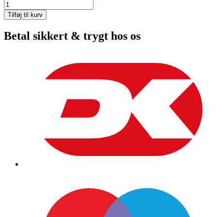
Knivsæt
til
Tilføj til kurv
Stiga
85/95/105
Betal sikkert & trygt hos os
uoriginalt
antal