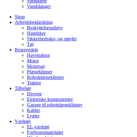
Sprinklere
Vandslanger
Shop
Arbejdsbeklædning
Beskyttelsesudstyr
Handsker
Sikkerhedssko- og støvler
Tøj
Reservedele
Havetraktor
Motor
Motorsav
Plæneklipper
Robotplæneklipper
Traktor
Tilbehør
Diverse
Elektriske komponenter
Garage til robotplæneklipper
Kabler
Lygter
Værktøj
EL-værktøj
Forbrugsmaterialer