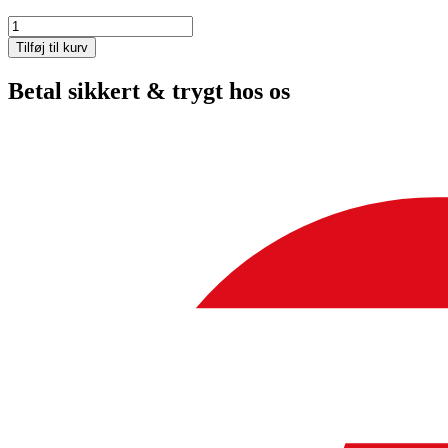
Knivsæt
Stiga
Tilføj til kurv
Villa
85M
Betal sikkert & trygt hos os
1134-
9038-
01
antal