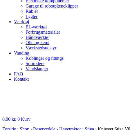
Elektriske komponenter
Garage til robotplæneklipper
Kabler
Lygter
Værktøj
EL-værktøj
Forbrugsmaterialer
Håndværktøj
Olie og kemi
Værkstedsudstyr
Vanding
Koblinger og fittings
Sprinklere
Vandslanger
FAQ
Kontakt
0,00
kr.
0
Kurv
Forside
›
Shop
›
Reservedele
›
Havetraktor
›
Stiga
›
Knivsæt Stiga V