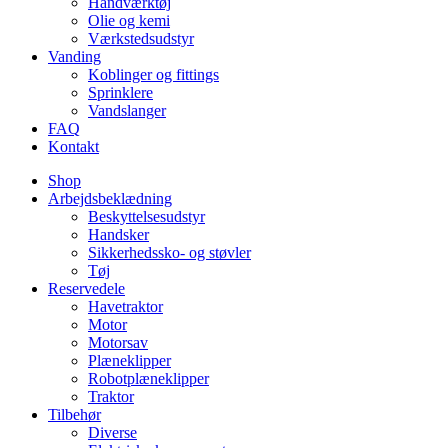
Håndværktøj
Olie og kemi
Værkstedsudstyr
Vanding
Koblinger og fittings
Sprinklere
Vandslanger
FAQ
Kontakt
Shop
Arbejdsbeklædning
Beskyttelsesudstyr
Handsker
Sikkerhedssko- og støvler
Tøj
Reservedele
Havetraktor
Motor
Motorsav
Plæneklipper
Robotplæneklipper
Traktor
Tilbehør
Diverse