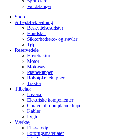
Sprinklere
Vandslanger
Shop
Arbejdsbeklædning
Beskyttelsesudstyr
Handsker
Sikkerhedssko- og støvler
Tøj
Reservedele
Havetraktor
Motor
Motorsav
Plæneklipper
Robotplæneklipper
Traktor
Tilbehør
Diverse
Elektriske komponenter
Garage til robotplæneklipper
Kabler
Lygter
Værktøj
EL-værktøj
Forbrugsmaterialer