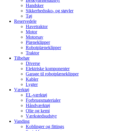
Beskyttelsesudstyr
Handsker
Sikkerhedssko- og støvler
Tøj
Reservedele
Havetraktor
Motor
Motorsav
Plæneklipper
Robotplæneklipper
Traktor
Tilbehør
Diverse
Elektriske komponenter
Garage til robotplæneklipper
Kabler
Lygter
Værktøj
EL-værktøj
Forbrugsmaterialer
Håndværktøj
Olie og kemi
Værkstedsudstyr
Vanding
Koblinger og fittings