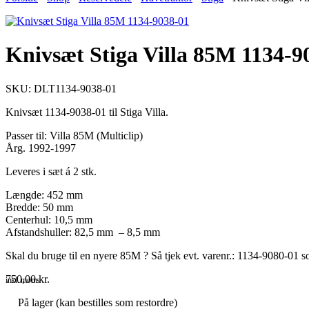
Knivsæt Stiga Villa 85M 1134-9
SKU: DLT1134-9038-01
Knivsæt 1134-9038-01 til Stiga Villa.
Passer til: Villa 85M (Multiclip)
Årg. 1992-1997
Leveres i sæt á 2 stk.
Længde: 452 mm
Bredde: 50 mm
Centerhul: 10,5 mm
Afstandshuller: 82,5 mm – 8,5 mm
Skal du bruge til en nyere 85M ? Så tjek evt. varenr.: 1134-9080-01 s
750,00
kr.
inkl. moms
På lager (kan bestilles som restordre)