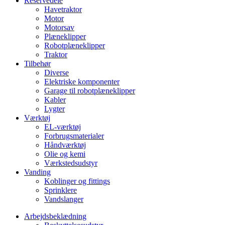
Reservedele
Havetraktor
Motor
Motorsav
Plæneklipper
Robotplæneklipper
Traktor
Tilbehør
Diverse
Elektriske komponenter
Garage til robotplæneklipper
Kabler
Lygter
Værktøj
EL-værktøj
Forbrugsmaterialer
Håndværktøj
Olie og kemi
Værkstedsudstyr
Vanding
Koblinger og fittings
Sprinklere
Vandslanger
Arbejdsbeklædning