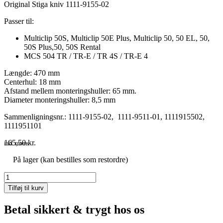
Original Stiga kniv 1111-9155-02
Passer til:
Multiclip 50S, Multiclip 50E Plus, Multiclip 50, 50 EL, 50,
50S Plus,50, 50S Rental
MCS 504 TR / TR-E / TR 4S / TR-E 4
Længde: 470 mm
Centerhul: 18 mm
Afstand mellem monteringshuller: 65 mm.
Diameter monteringshuller: 8,5 mm
Sammenligningsnr.: 1111-9155-02, 1111-9511-01, 1111915502,
1111951101
165,50
kr.
inkl. moms
På lager (kan bestilles som restordre)
Kniv
Stiga
Tilføj til kurv
multiklip
50
Betal sikkert & trygt hos os
antal