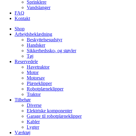
Sprinklere
Vandslanger
FAQ
Kontakt
Shop
Arbejdsbeklædning
Beskyttelsesudstyr
Handsker
Sikkerhedssko- og støvler
Tøj
Reservedele
Havetraktor
Motor
Motorsav
Plæneklipper
Robotplæneklipper
Traktor
Tilbehør
Diverse
Elektriske komponenter
Garage til robotplæneklipper
Kabler
Lygter
Værktøj