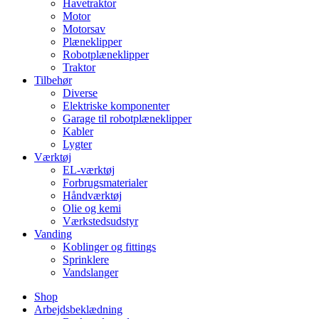
Havetraktor
Motor
Motorsav
Plæneklipper
Robotplæneklipper
Traktor
Tilbehør
Diverse
Elektriske komponenter
Garage til robotplæneklipper
Kabler
Lygter
Værktøj
EL-værktøj
Forbrugsmaterialer
Håndværktøj
Olie og kemi
Værkstedsudstyr
Vanding
Koblinger og fittings
Sprinklere
Vandslanger
Shop
Arbejdsbeklædning