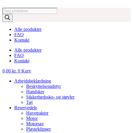
Videre
til
Products
indhold
search
Alle produkter
FAQ
Kontakt
Alle produkter
FAQ
Kontakt
0,00
kr.
0
Kurv
Arbejdsbeklædning
Beskyttelsesudstyr
Handsker
Sikkerhedssko- og støvler
Tøj
Reservedele
Havetraktor
Motor
Motorsav
Plæneklipper