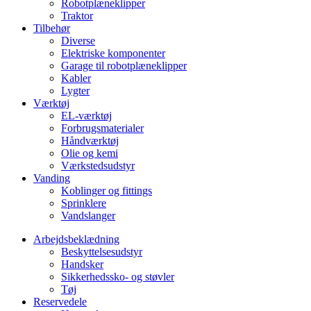
Robotplæneklipper
Traktor
Tilbehør
Diverse
Elektriske komponenter
Garage til robotplæneklipper
Kabler
Lygter
Værktøj
EL-værktøj
Forbrugsmaterialer
Håndværktøj
Olie og kemi
Værkstedsudstyr
Vanding
Koblinger og fittings
Sprinklere
Vandslanger
Arbejdsbeklædning
Beskyttelsesudstyr
Handsker
Sikkerhedssko- og støvler
Tøj
Reservedele