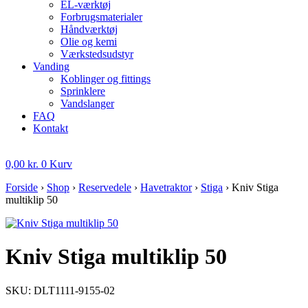
EL-værktøj
Forbrugsmaterialer
Håndværktøj
Olie og kemi
Værkstedsudstyr
Vanding
Koblinger og fittings
Sprinklere
Vandslanger
FAQ
Kontakt
0,00
kr.
0
Kurv
Forside
›
Shop
›
Reservedele
›
Havetraktor
›
Stiga
›
Kniv Stiga
multiklip 50
Kniv Stiga multiklip 50
SKU: DLT1111-9155-02