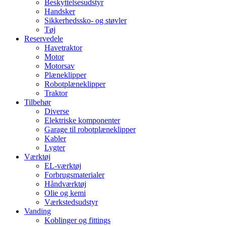
Beskyttelsesudstyr
Handsker
Sikkerhedssko- og støvler
Tøj
Reservedele
Havetraktor
Motor
Motorsav
Plæneklipper
Robotplæneklipper
Traktor
Tilbehør
Diverse
Elektriske komponenter
Garage til robotplæneklipper
Kabler
Lygter
Værktøj
EL-værktøj
Forbrugsmaterialer
Håndværktøj
Olie og kemi
Værkstedsudstyr
Vanding
Koblinger og fittings